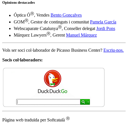
Opinions destacades
Ⓡ
Óptica Ó
, Vendes
Bento Gonçalves
Ⓡ
GOM
, Gestor de continguts i comunitat
Pamela García
Ⓡ
Webscaparate Catalunya
, Conseller delegat
Jordi Pons
Ⓡ
Márquez Lawyers
, Gerent
Manuel Márquez
Vols ser soci col·laborador de Picasso Business Center?
Escriu-nos.
Socis col·laboradors:
Ⓡ
Pàgina web traduïda per Softcatalà
Tarifes
Bàsica
9€ / mes + iva
Avançada
61,67€ / mes + iva
Completa
120€ / mes + iva