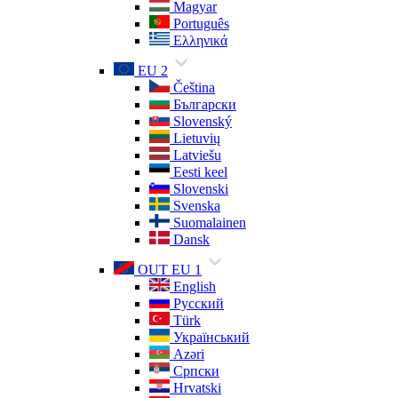
Magyar
Português
Ελληνικά
EU 2
Čeština
Български
Slovenský
Lietuvių
Latviešu
Eesti keel
Slovenski
Svenska
Suomalainen
Dansk
OUT EU 1
English
Русский
Türk
Український
Azəri
Српски
Hrvatski