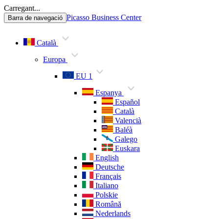
Carregant...
Picasso Business Center
Barra de navegació
Català
Europa
EU 1
Espanya
Español
Català
Valencià
Baléà
Galego
Euskara
English
Deutsche
Français
Italiano
Polskie
Română
Nederlands