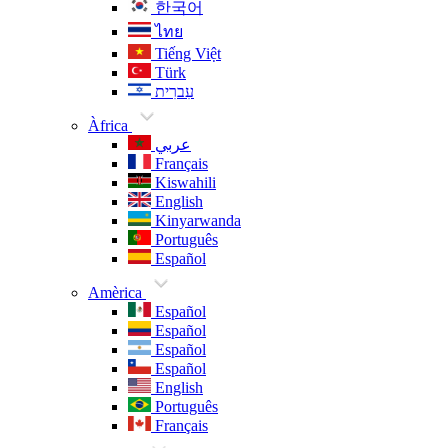
한국어
ไทย
Tiếng Việt
Türk
עִברִית
Àfrica
عربي
Français
Kiswahili
English
Kinyarwanda
Português
Español
Amèrica
Español
Español
Español
Español
English
Português
Français