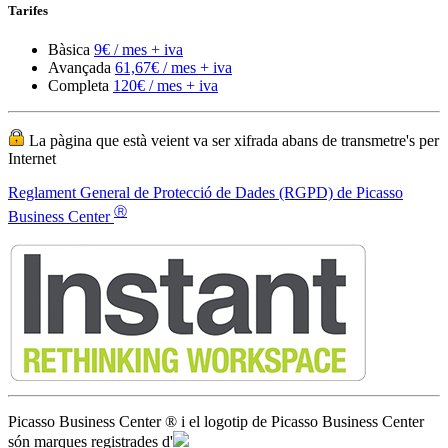
La pàgina que està veient va ser xifrada abans de transmetre's per
Internet
Reglament General de Protecció de Dades (RGPD) de Picasso
Ⓡ
Business Center
Picasso Business Center ® i el logotip de Picasso Business Center
són marques registrades d'
Serveis d'Oficina Virtual
Domiciliació comercial europea
Disseny web bàsic
Nombres de telèfons europeus
Nombres de faxos europeus
Enviament de cartes des d'Europa
Dominis .ES o .EU
Contestació de trucades
Gestió telefònica
Hosting SSL/TLS europeu
Wordpress/Prestashop