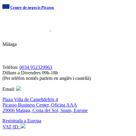
Centre de negocis Picasso
Màlaga
Telèfon:
0034 952329963
Dilluns a Divendres 09h-18h
(Per telèfon només parlem en anglès i castellà)
Email:
Plaza Villa de Castelldefels 4
Picasso Business Center, Oficina AAA
29006 Malaga, Costa del Sol, Spain, Europe
Registrada a Europa
VAT·ID: