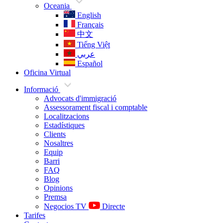
Oceania
English
Français
中文
Tiếng Việt
عربي
Español
Oficina Virtual
Informació
Advocats d'immigració
Assessorament fiscal i comptable
Localitzacions
Estadístiques
Clients
Nosaltres
Equip
Barri
FAQ
Blog
Opinions
Premsa
Negocios TV
Directe
Tarifes