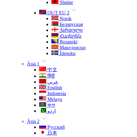
Shqipe
OUT EU 2
Norsk
Беларуская
ქართული
Հայերեն
Bosanski
Македонски
Íslensku
Àsia 1
中文
हिंदी
عربي
English
Indonesia
Melayu
বাংলা
اردو
Àsia 2
Русский
日本