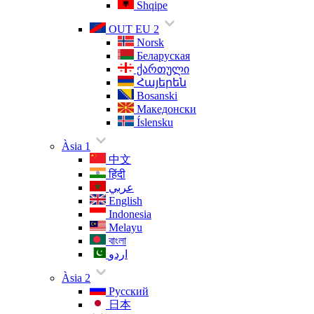
Shqipe
OUT EU 2
Norsk
Беларуская
ქართული
Հայերեն
Bosanski
Македонски
Íslensku
Àsia 1
中文
हिंदी
عربي
English
Indonesia
Melayu
বাংলা
اردو
Àsia 2
Русский
日本