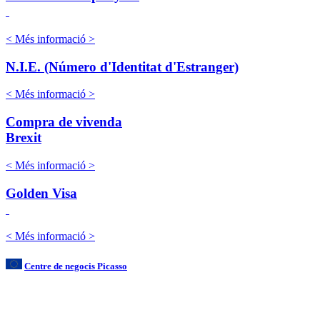
< Més informació >
N.I.E. (Número d'Identitat d'Estranger)
< Més informació >
Compra de vivenda
Brexit
< Més informació >
Golden Visa
< Més informació >
Centre de negocis Picasso