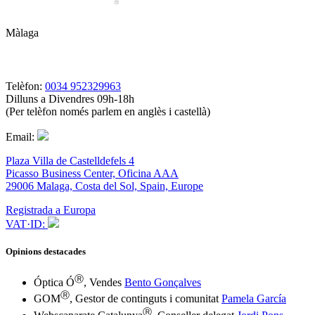
Màlaga
Telèfon:
0034 952329963
Dilluns a Divendres 09h-18h
(Per telèfon només parlem en anglès i castellà)
Email:
Plaza Villa de Castelldefels 4
Picasso Business Center, Oficina AAA
29006 Malaga, Costa del Sol, Spain, Europe
Registrada a Europa
VAT·ID:
Opinions destacades
Ⓡ
Óptica Ó
, Vendes
Bento Gonçalves
Ⓡ
GOM
, Gestor de continguts i comunitat
Pamela García
Ⓡ