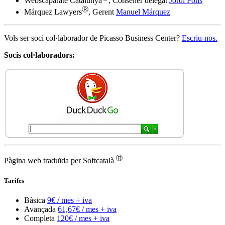
Webscaparate Catalunya
, Conseller delegat
Jordi Pons
Ⓡ
Márquez Lawyers
, Gerent
Manuel Márquez
Vols ser soci col·laborador de Picasso Business Center?
Escriu-nos.
Socis col·laboradors:
Ⓡ
Pàgina web traduïda per Softcatalà
Tarifes
Bàsica
9€ / mes + iva
Avançada
61,67€ / mes + iva
Completa
120€ / mes + iva