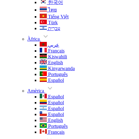
한국어
ไทย
Tiếng Việt
Türk
עִברִית
Àfrica
عربي
Français
Kiswahili
English
Kinyarwanda
Português
Español
Amèrica
Español
Español
Español
Español
English
Português
Français