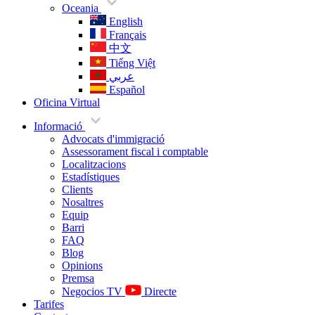
Oceania
English
Français
中文
Tiếng Việt
عربي
Español
Oficina Virtual
Informació
Advocats d'immigració
Assessorament fiscal i comptable
Localitzacions
Estadístiques
Clients
Nosaltres
Equip
Barri
FAQ
Blog
Opinions
Premsa
Negocios TV
Directe
Tarifes