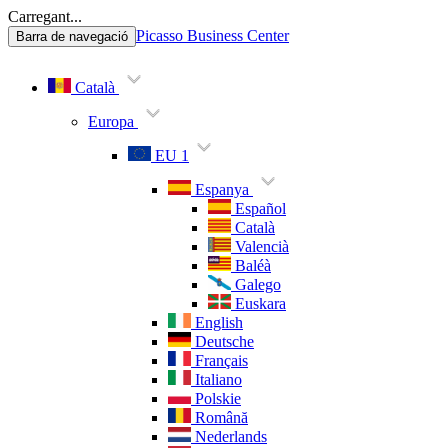
Carregant...
Picasso Business Center
Barra de navegació
Català
Europa
EU 1
Espanya
Español
Català
Valencià
Baléà
Galego
Euskara
English
Deutsche
Français
Italiano
Polskie
Română
Nederlands