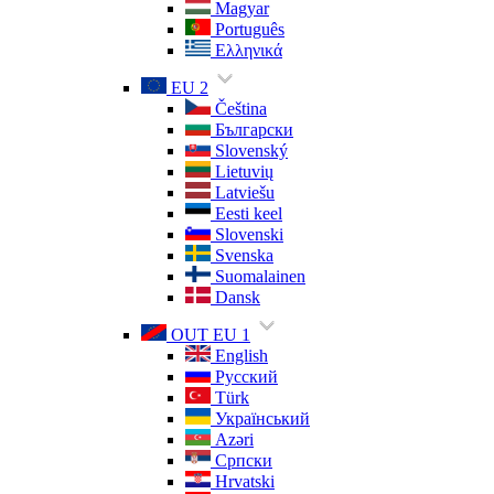
Magyar
Português
Ελληνικά
EU 2
Čeština
Български
Slovenský
Lietuvių
Latviešu
Eesti keel
Slovenski
Svenska
Suomalainen
Dansk
OUT EU 1
English
Русский
Türk
Український
Azəri
Српски
Hrvatski